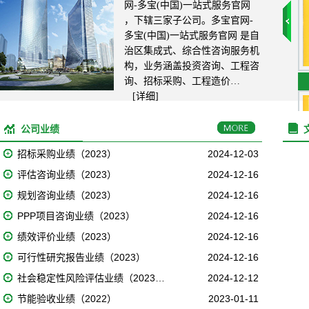
网-多宝(中国)一站式服务官网
，下辖三家子公司。多宝官网-
多宝(中国)一站式服务官网 是自
治区集成式、综合性咨询服务机
构，业务涵盖投资咨询、工程咨
询、招标采购、工程造价…
[详细]
公司业绩
招标采购业绩（2023）
2024-12-03
评估咨询业绩（2023）
2024-12-16
规划咨询业绩（2023）
2024-12-16
PPP项目咨询业绩（2023）
2024-12-16
绩效评价业绩（2023）
2024-12-16
可行性研究报告业绩（2023）
2024-12-16
社会稳定性风险评估业绩（2023…
2024-12-12
节能验收业绩（2022）
2023-01-11